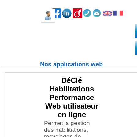
Edition
Télé&formations
Catalogue perman
Les méthodes
Téléchargement
Références
Intervenant
Sessions
Nos applications web
Les applications
Téléformations
Web
DéClé
Les livres
Habilitations
Performance
Web utilisateur
en ligne