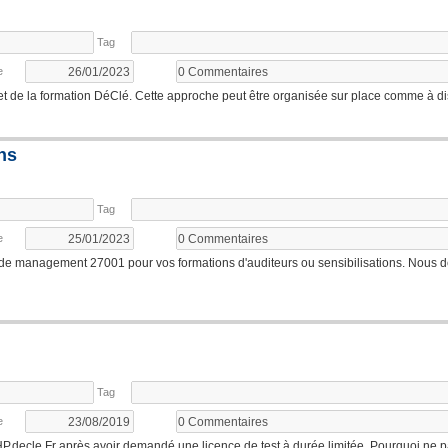
Tag
e
et de la formation DéClé. Cette approche peut être organisée sur place comme à di
ns
Tag
e
 de management 27001 pour vos formations d'auditeurs ou sensibilisations. Nous
Tag
e
HP.decle.Fr après avoir demandé une licence de test à durée limitée. Pourquoi ne pa