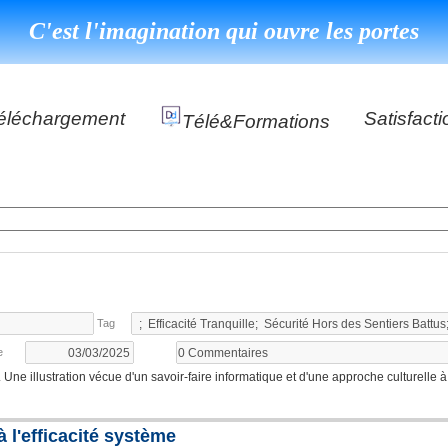
C'est l'imagination qui ouvre les portes
éléchargement
Satisfacti
Télé&formations
Référenc
Témoigna
s
DéClé Excellence Opérationnel Formation
DéClé Excellence Opérationnel Audit
DHP
Tag
e
ne illustration vécue d'un savoir-faire informatique et d'une approche culturelle à 
 l'efficacité système