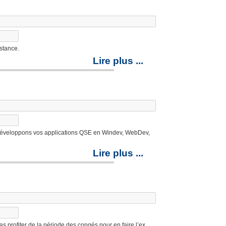
stance.
Lire plus ...
 développons vos applications QSE en Windev, WebDev,
Lire plus ...
s profiter de la période des congés pour en faire l’ex