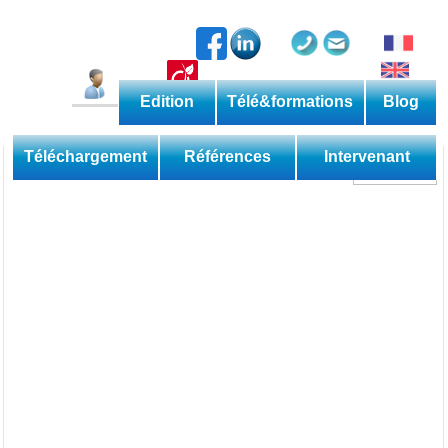
Edition
Télé&formations
Blog
Catalogue permanent
Les méthodes
Téléchargement
Références
Intervenant
Découverte
Perfectionnement
Expertise
Domaine
Sessions
Les applications
Téléformations
Web
Les livres