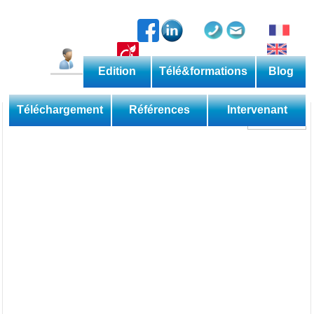
Edition
Télé&formations
Blog
Catalogue permanent
Les méthodes
Téléchargement
Références
Intervenant
Découverte
Perfectionnement
Expertise
Domaine
Sessions
Les applications
Téléformations
Web
Les livres