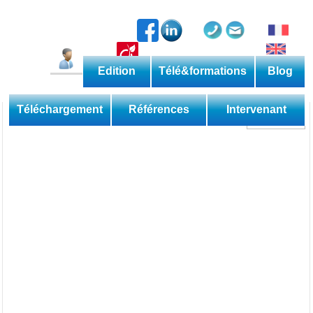
Edition
Télé&formations
Blog
Catalogue permanent
Les méthodes
Téléchargement
Références
Intervenant
Découverte
Perfectionnement
Expertise
Domaine
Sessions
Les applications
Téléformations
Web
Les livres