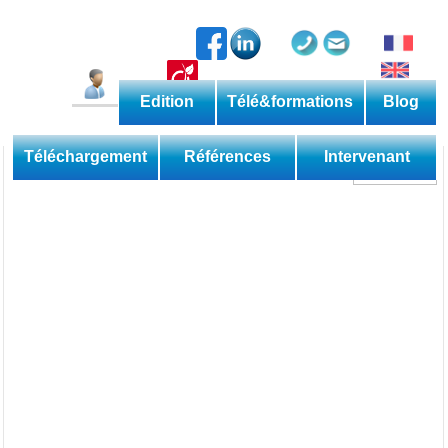
Edition
Télé&formations
Blog
Catalogue permanent
Les méthodes
Téléchargement
Références
Intervenant
Découverte
Perfectionnement
Expertise
Domaine
Sessions
Les applications
Téléformations
Web
Les livres