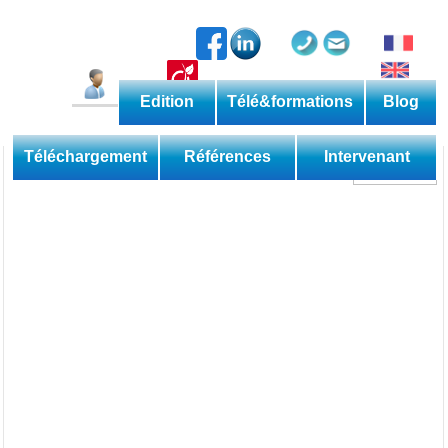
Edition
Télé&formations
Blog
Catalogue permanent
Les méthodes
Téléchargement
Références
Intervenant
Découverte
Perfectionnement
Expertise
Domaine
Sessions
Les applications
Téléformations
Web
Les livres