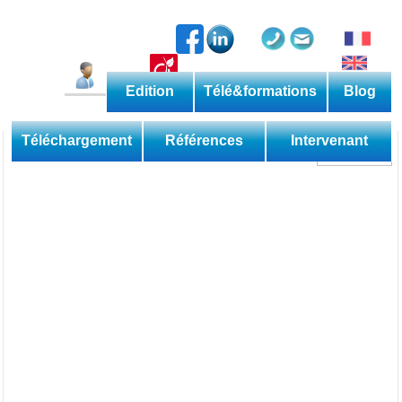
Edition
Télé&formations
Blog
Catalogue permanent
Les méthodes
Téléchargement
Références
Intervenant
Découverte
Perfectionnement
Expertise
Domaine
Sessions
Les applications
Téléformations
Web
Les livres