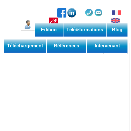
Edition
Télé&formations
Blog
Catalogue permanent
Les méthodes
Téléchargement
Références
Intervenant
Découverte
Perfectionnement
Expertise
Domaine
Sessions
Les applications
Téléformations
Web
Les livres