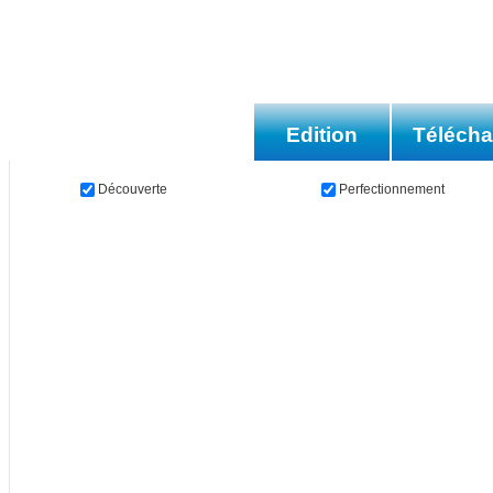
Edition
Téléch
Découverte
Perfectionnement
Les méthodes
Les applications
Bur
We
Les livres