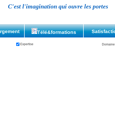
C'est l'imagination qui ouvre les portes
argement
Satisfacti
Télé&formations
Références
Expertise
Domaine
Témoignag
eautique
b