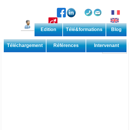
Edition
Télé&formations
Blog
Catalogue permanent
Les méthodes
Téléchargement
Références
Intervenant
Découverte
Perfectionnement
Expertise
Domaine
Sessions
Les applications
Téléformations
Web
Les livres