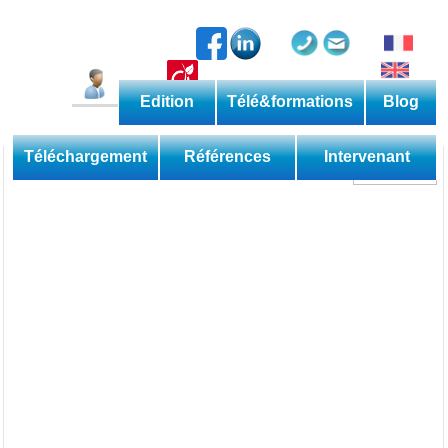
Edition
Télé&formations
Blog
Catalogue permanent
Les méthodes
Téléchargement
Références
Intervenant
Découverte
Perfectionnement
Expertise
Domaine
Sessions
Les applications
Téléformations
Web
Les livres