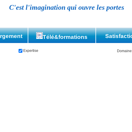
C'est l'imagination qui ouvre les portes
argement
Satisfacti
Télé&formations
Références
Expertise
Domaine
Témoignag
eautique
b