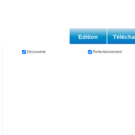
Edition
Téléch
Découverte
Perfectionnement
Les méthodes
Les applications
Bur
We
Les livres