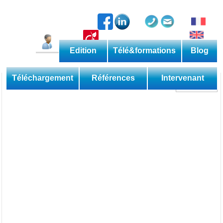
Edition
Télé&formations
Blog
Catalogue permanent
Les méthodes
Téléchargement
Références
Intervenant
Découverte
Perfectionnement
Expertise
Domaine
Sessions
Les applications
Téléformations
Web
Les livres