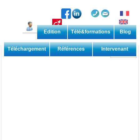
Edition
Télé&formations
Blog
Catalogue permanent
Les méthodes
Téléchargement
Références
Intervenant
Découverte
Perfectionnement
Expertise
Domaine
Sessions
Les applications
Téléformations
Web
Les livres