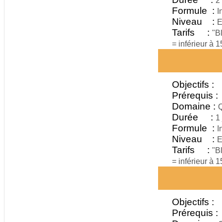
2
Formule :
I
Niveau :
E
Tarifs :
"B
= inférieur à 
Objectifs :
Prérequis :
Domaine :
Q
Durée :
1 
Formule :
I
Niveau :
E
Tarifs :
"B
= inférieur à 
Objectifs :
Prérequis :