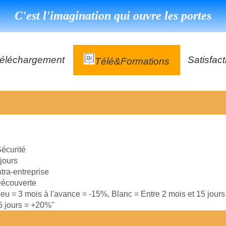
C'est l'imagination qui ouvre les portes
éléchargement
Satisfact
Télé&formations
Référenc
Témoign
ns
DéClé Excellence Opérationnel Formation
DéClé Excellence Opérationnel Audit
écurité
DHP
 jours
ntra-entreprise
écouverte
leu = 3 mois à l'avance = -15%, Blanc = Entre 2 mois et 15 jour
15 jours = +20%"