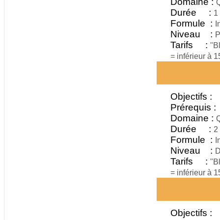
Domaine :
Q
Durée :
1
Formule :
I
Niveau :
P
Tarifs :
"B
= inférieur à 
Objectifs :
Prérequis :
Domaine :
Q
Durée :
2
Formule :
I
Niveau :
D
Tarifs :
"B
= inférieur à 
Objectifs :