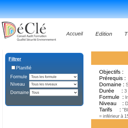
Accueil
Edition
T
Les vidéos
Filtrer
Les applicatio
Planifié
Objectifs :
Formule
Les livres
Prérequis :
Domaine :
Niveau
S
Durée :
3
Domaine
Formule :
I
Niveau :
D
Tarifs :
"B
= inférieur à 