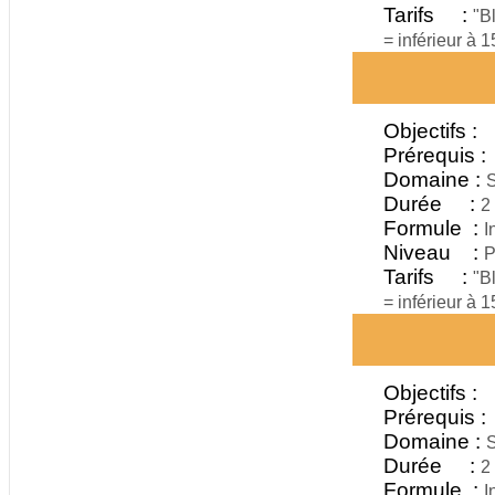
Tarifs :
"B
= inférieur à 
Objectifs :
Prérequis :
Domaine :
S
Durée :
2
Formule :
I
Niveau :
P
Tarifs :
"B
= inférieur à 
Objectifs :
Prérequis :
Domaine :
S
Durée :
2
Formule :
I