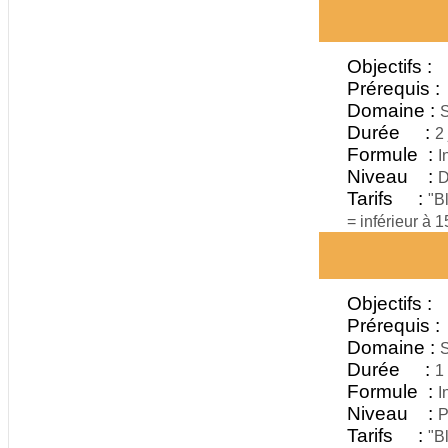
Objectifs :
Prérequis :
Domaine :
S
Durée :
2 
Formule :
I
Niveau :
D
Tarifs :
"B
= inférieur à 
Objectifs :
Prérequis :
Domaine :
S
Durée :
1
Formule :
I
Niveau :
P
Tarifs :
"B