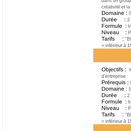
dans un group
créativité et l
Domaine :
S
Durée :
2
Formule :
I
Niveau :
P
Tarifs :
"B
= inférieur à 
Objectifs :
d'entreprise
Prérequis :
Domaine :
S
Durée :
2
Formule :
I
Niveau :
P
Tarifs :
"B
= inférieur à 