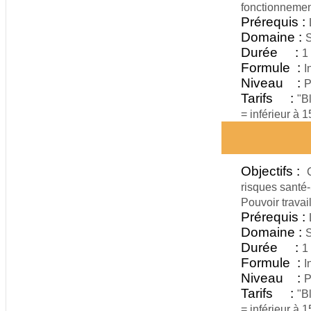
fonctionnement
Prérequis :
Domaine :
S
Durée :
1
Formule :
I
Niveau :
P
Tarifs :
"B
= inférieur à 
Objectifs :
risques santé-
Pouvoir travai
Prérequis :
Domaine :
S
Durée :
1
Formule :
I
Niveau :
P
Tarifs :
"B
= inférieur à 