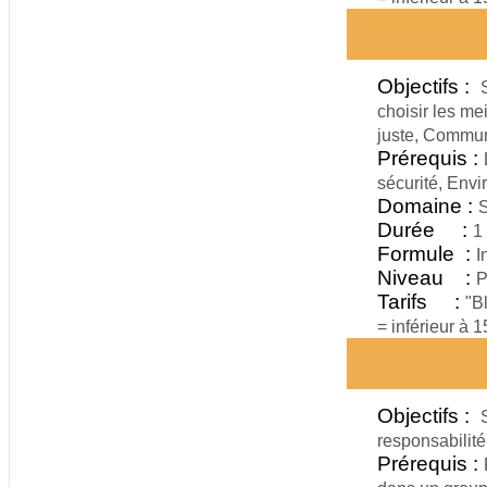
Objectifs :
choisir les me
juste, Commun
Prérequis :
sécurité, Envi
Domaine :
S
Durée :
1
Formule :
I
Niveau :
P
Tarifs :
"B
= inférieur à 
Objectifs :
responsabilité
Prérequis :