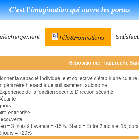
C'est l'imagination qui ouvre les portes
éléchargement
Satisfact
Télé&formations
Référenc
Repositionner l'approche San
Témoign
ns
DéClé Excellence Opérationnel Formation
donner la capacité individuelle et collective d'établir une culture
DéClé Excellence Opérationnel Audit
n périmètre hiérarchique suffisamment autonome
Expérience de la fonction sécurité Direction sécurité
DHP
écurité
 jours
ntra-entreprise
écouverte
leu = 3 mois à l'avance = -15%, Blanc = Entre 2 mois et 15 jour
15 jours = +20%"