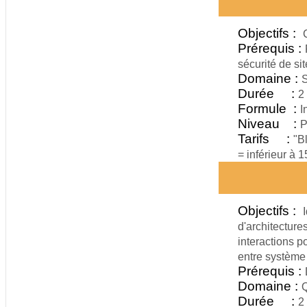
Objectifs :
Prérequis :
sécurité de sit
Domaine :
S
Durée :
2
Formule :
I
Niveau :
P
Tarifs :
"B
= inférieur à 
Objectifs :
d'architectur
interactions p
entre système
Prérequis :
Domaine :
Q
Durée :
2