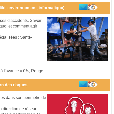
alité, environnement, informatique)
auses d'accidents, Savoir
urquoi et comment agir
cialisées : Santé-
s à l'avance = 0%, Rouge
on des risques
les dans son périmètre de
la direction de réseau