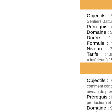
Objectifs :
Sentiers Battu
Prérequis :
Domaine :
S
Durée :
1 
Formule :
I
Niveau :
P
Tarifs :
"B
= inférieur à 
Objectifs :
comment condu
niveau de pré
Prérequis :
production) et
Domaine :
S