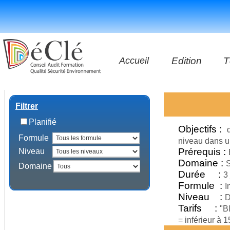
Accueil
Edition
T
Les vidéos
Filtrer
Les applicatio
Planifié
Objectifs :
Formule
Les livres
niveau dans u
Prérequis :
Niveau
Domaine :
S
Domaine
Durée :
3
Formule :
I
Niveau :
D
Tarifs :
"B
= inférieur à 