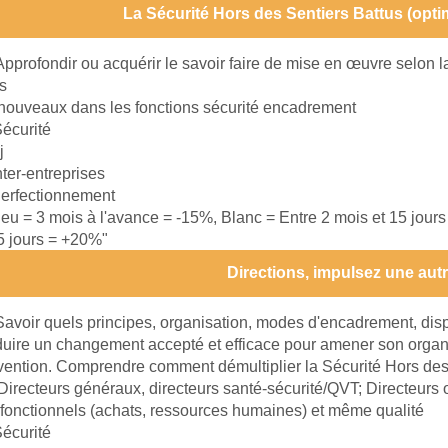
La Sécurité Hors des Sentiers Battus (optim
Approfondir ou acquérir le savoir faire de mise en œuvre selon 
s
nouveaux dans les fonctions sécurité encadrement
écurité
j
nter-entreprises
erfectionnement
leu = 3 mois à l'avance = -15%, Blanc = Entre 2 mois et 15 jour
15 jours = +20%"
Directions, impulsez une autr
Savoir quels principes, organisation, modes d'encadrement, disp
ire un changement accepté et efficace pour amener son organi
vention. Comprendre comment démultiplier la Sécurité Hors des
Directeurs généraux, directeurs santé-sécurité/QVT; Directeurs o
 fonctionnels (achats, ressources humaines) et même qualité
écurité