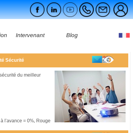
ion
Intervenant
Blog
es
té Sécurité
ages
 sécurité du meilleur
s à l'avance = 0%, Rouge