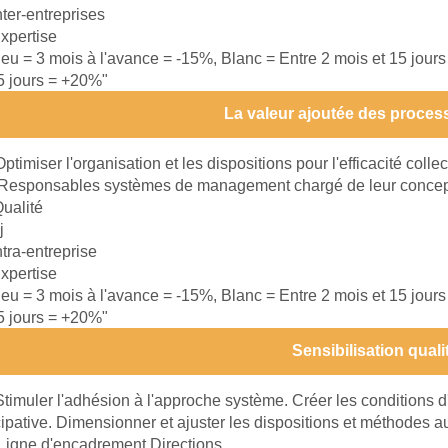
nter-entreprises
xpertise
leu = 3 mois à l'avance = -15%, Blanc = Entre 2 mois et 15 jour
15 jours = +20%"
La valeur ajoutée des proces
Optimiser l'organisation et les dispositions pour l'efficacité collec
Responsables systèmes de management chargé de leur concepti
ualité
j
ntra-entreprise
xpertise
leu = 3 mois à l'avance = -15%, Blanc = Entre 2 mois et 15 jour
15 jours = +20%"
Sensibilisation quali
Stimuler l'adhésion à l'approche système. Créer les conditions 
ipative. Dimensionner et ajuster les dispositions et méthodes a
Ligne d'encadrement Directions