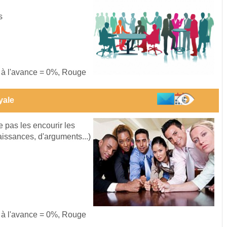
s
s à l'avance = 0%, Rouge
yale
 pas les encourir les
aissances, d'arguments...)
s à l'avance = 0%, Rouge