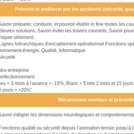
Prévenir et améliorer par les accidents (sécurité, qu
Savoir préparer, conduire, et pouvoir établir in fine toutes les c
illeures solutions, Savoir éviter les travers courants, Savoir po
iquer utilement.
Lignes hiérarchiques d'encadrement opérationnel Fonctions spé
ronnement-énergie, Qualité, Informatique
écurité
ntra-entreprise
erfectionnement
leu = 3 mois à l'avance = -15%, Blanc = Entre 2 mois et 15 jour
15 jours = +20%"
Mécanismes mentaux et préventi
Savoir intégrer les dimensions neurologiques et comportementa
Fonctions qualité ou sécurité depuis l'animation terrain jusqu'à 