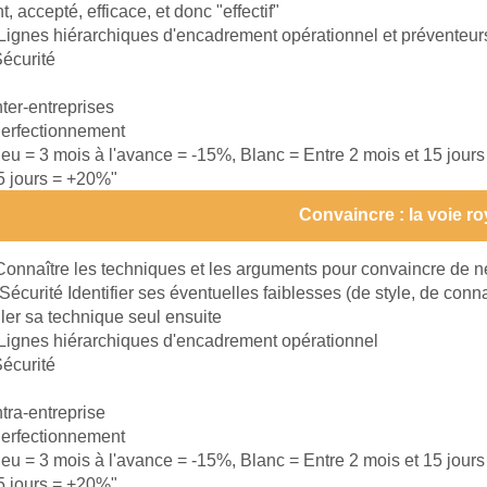
, accepté, efficace, et donc "effectif"
Lignes hiérarchiques d'encadrement opérationnel et préventeur
écurité
nter-entreprises
erfectionnement
leu = 3 mois à l'avance = -15%, Blanc = Entre 2 mois et 15 jour
15 jours = +20%"
Convaincre : la voie ro
Connaître les techniques et les arguments pour convaincre de ne
Sécurité Identifier ses éventuelles faiblesses (de style, de conn
ller sa technique seul ensuite
Lignes hiérarchiques d'encadrement opérationnel
écurité
ntra-entreprise
erfectionnement
leu = 3 mois à l'avance = -15%, Blanc = Entre 2 mois et 15 jour
15 jours = +20%"