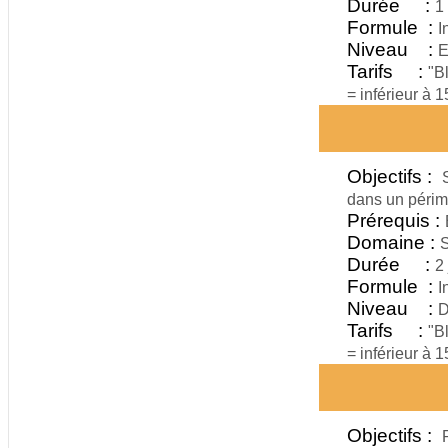
Durée :
1
Formule :
I
Niveau :
E
Tarifs :
"B
= inférieur à 
Objectifs :
dans un périm
Prérequis :
Domaine :
S
Durée :
2 
Formule :
I
Niveau :
D
Tarifs :
"B
= inférieur à 
Objectifs :