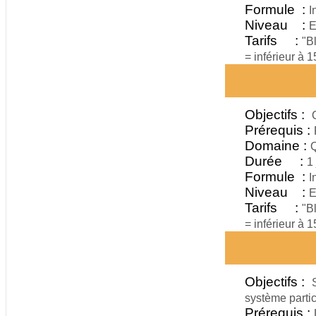
Formule :
I
Niveau :
E
Tarifs :
"B
= inférieur à 
Objectifs :
Prérequis :
Domaine :
Q
Durée :
1 
Formule :
I
Niveau :
E
Tarifs :
"B
= inférieur à 
Objectifs :
système partic
Prérequis :