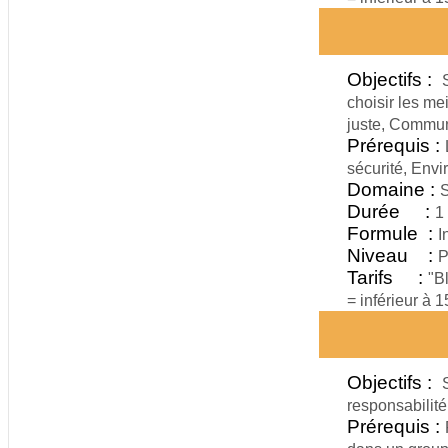
Objectifs :
choisir les me
juste, Commun
Prérequis :
sécurité, Envi
Domaine :
S
Durée :
1
Formule :
I
Niveau :
P
Tarifs :
"B
= inférieur à 
Objectifs :
responsabilité
Prérequis :