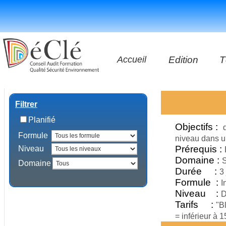
Accueil
Edition
T
Les vidéos
Filtrer
Les applicatio
Planifié
Objectifs :
Formule
Les livres
niveau dans u
Prérequis :
Niveau
Domaine :
S
Domaine
Durée :
3
Formule :
I
Niveau :
D
Tarifs :
"B
= inférieur à 