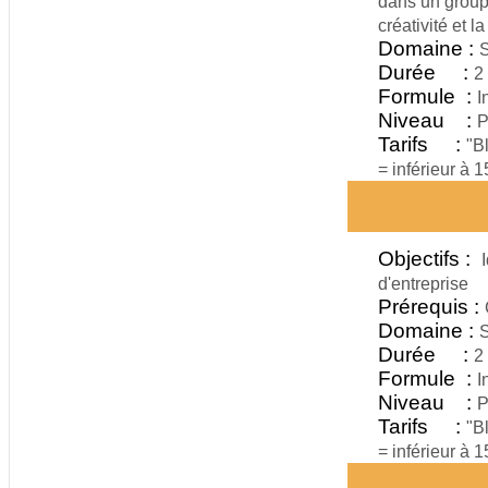
dans un group
créativité et l
Domaine :
S
Durée :
2
Formule :
I
Niveau :
P
Tarifs :
"B
= inférieur à 
Objectifs :
d'entreprise
Prérequis :
Domaine :
S
Durée :
2
Formule :
I
Niveau :
P
Tarifs :
"B
= inférieur à 