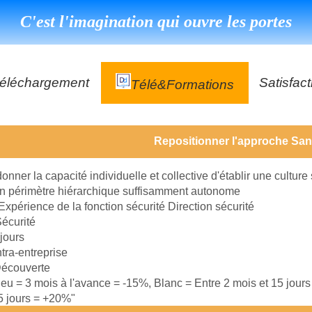
C'est l'imagination qui ouvre les portes
éléchargement
Satisfact
Télé&formations
Référenc
Repositionner l'approche San
Témoign
ns
DéClé Excellence Opérationnel Formation
donner la capacité individuelle et collective d'établir une culture
DéClé Excellence Opérationnel Audit
n périmètre hiérarchique suffisamment autonome
Expérience de la fonction sécurité Direction sécurité
DHP
écurité
 jours
ntra-entreprise
écouverte
leu = 3 mois à l'avance = -15%, Blanc = Entre 2 mois et 15 jour
15 jours = +20%"