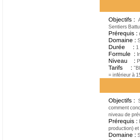
Objectifs :
Sentiers Battu
Prérequis :
Domaine :
S
Durée :
1 
Formule :
I
Niveau :
P
Tarifs :
"B
= inférieur à 
Objectifs :
comment condu
niveau de pré
Prérequis :
production) et
Domaine :
S