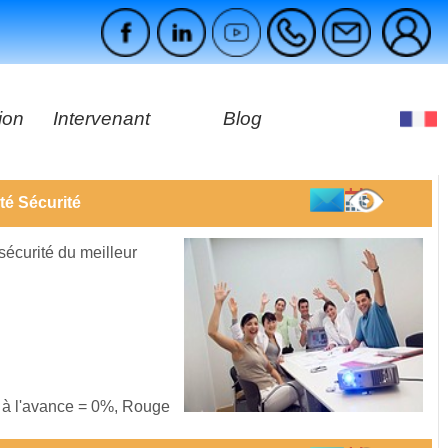
ion
Intervenant
Blog
es
té Sécurité
ages
 sécurité du meilleur
s à l'avance = 0%, Rouge