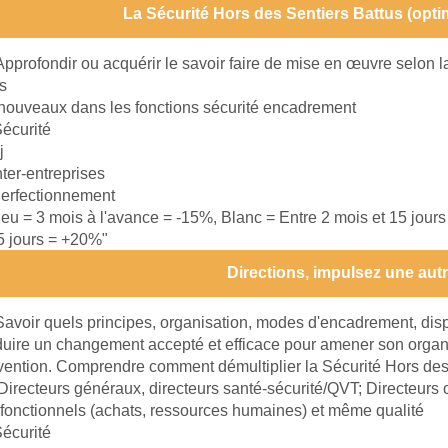
La Sécurité Hors des Sentiers Battus (optim
Approfondir ou acquérir le savoir faire de mise en œuvre selon 
s
nouveaux dans les fonctions sécurité encadrement
écurité
j
nter-entreprises
erfectionnement
leu = 3 mois à l'avance = -15%, Blanc = Entre 2 mois et 15 jour
15 jours = +20%"
Directions, impulsez une autr
Savoir quels principes, organisation, modes d'encadrement, disp
ire un changement accepté et efficace pour amener son organi
vention. Comprendre comment démultiplier la Sécurité Hors des
Directeurs généraux, directeurs santé-sécurité/QVT; Directeurs o
 fonctionnels (achats, ressources humaines) et même qualité
écurité