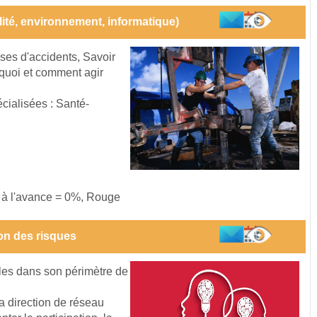
alité, environnement, informatique)
auses d'accidents, Savoir
urquoi et comment agir
cialisées : Santé-
s à l'avance = 0%, Rouge
on des risques
les dans son périmètre de
la direction de réseau