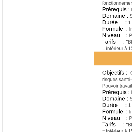
fonctionnement
Prérequis :
Domaine :
S
Durée :
1
Formule :
I
Niveau :
P
Tarifs :
"B
= inférieur à 
Objectifs :
risques santé-
Pouvoir travai
Prérequis :
Domaine :
S
Durée :
1
Formule :
I
Niveau :
P
Tarifs :
"B
= inférieur à 