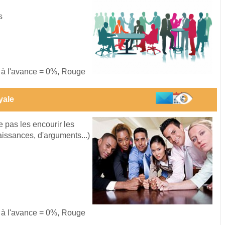
s
s à l'avance = 0%, Rouge
yale
 pas les encourir les
aissances, d'arguments...)
s à l'avance = 0%, Rouge