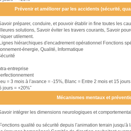
Prévenir et améliorer par les accidents (sécurité, qu
Savoir préparer, conduire, et pouvoir établir in fine toutes les c
illeures solutions, Savoir éviter les travers courants, Savoir po
iquer utilement.
Lignes hiérarchiques d'encadrement opérationnel Fonctions spé
ronnement-énergie, Qualité, Informatique
écurité
ntra-entreprise
erfectionnement
leu = 3 mois à l'avance = -15%, Blanc = Entre 2 mois et 15 jour
15 jours = +20%"
Mécanismes mentaux et préventi
Savoir intégrer les dimensions neurologiques et comportementa
Fonctions qualité ou sécurité depuis l'animation terrain jusqu'à 