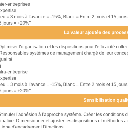
nter-entreprises
xpertise
leu = 3 mois à l'avance = -15%, Blanc = Entre 2 mois et 15 jour
15 jours = +20%"
La valeur ajoutée des proces
Optimiser l'organisation et les dispositions pour l'efficacité collec
Responsables systèmes de management chargé de leur concepti
ualité
j
ntra-entreprise
xpertise
leu = 3 mois à l'avance = -15%, Blanc = Entre 2 mois et 15 jour
15 jours = +20%"
Sensibilisation quali
Stimuler l'adhésion à l'approche système. Créer les conditions 
ipative. Dimensionner et ajuster les dispositions et méthodes a
Ligne d'encadrement Directions