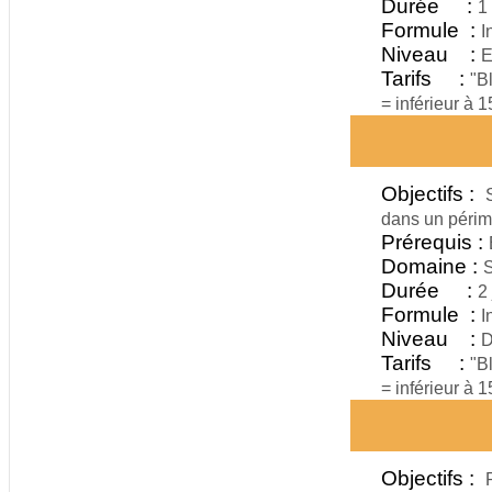
Durée :
1
Formule :
I
Niveau :
E
Tarifs :
"B
= inférieur à 
Objectifs :
dans un périm
Prérequis :
Domaine :
S
Durée :
2 
Formule :
I
Niveau :
D
Tarifs :
"B
= inférieur à 
Objectifs :