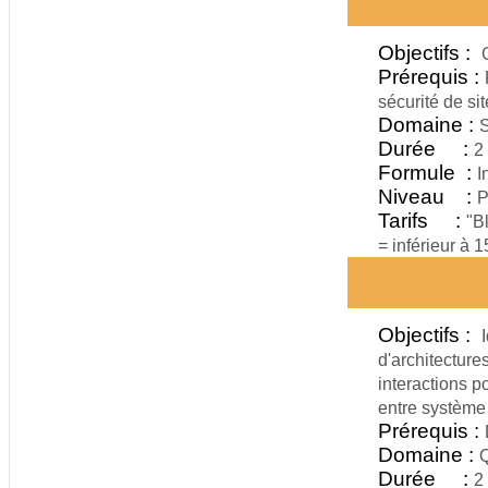
Objectifs :
Prérequis :
sécurité de sit
Domaine :
S
Durée :
2
Formule :
I
Niveau :
P
Tarifs :
"B
= inférieur à 
Objectifs :
d'architectur
interactions p
entre système
Prérequis :
Domaine :
Q
Durée :
2