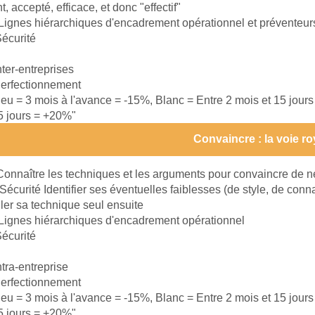
, accepté, efficace, et donc "effectif"
Lignes hiérarchiques d'encadrement opérationnel et préventeur
écurité
nter-entreprises
erfectionnement
leu = 3 mois à l'avance = -15%, Blanc = Entre 2 mois et 15 jour
15 jours = +20%"
Convaincre : la voie ro
Connaître les techniques et les arguments pour convaincre de ne
Sécurité Identifier ses éventuelles faiblesses (de style, de conn
ller sa technique seul ensuite
Lignes hiérarchiques d'encadrement opérationnel
écurité
ntra-entreprise
erfectionnement
leu = 3 mois à l'avance = -15%, Blanc = Entre 2 mois et 15 jour
15 jours = +20%"