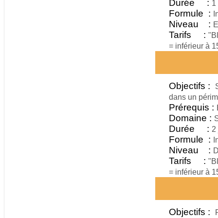
Durée :
1
Formule :
I
Niveau :
E
Tarifs :
"B
= inférieur à 
Objectifs :
dans un périm
Prérequis :
Domaine :
S
Durée :
2 
Formule :
I
Niveau :
D
Tarifs :
"B
= inférieur à 
Objectifs :