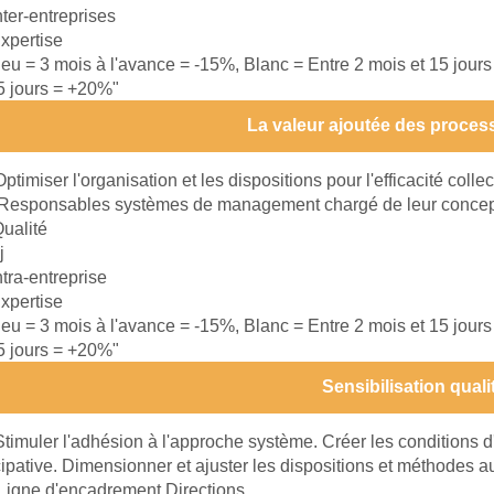
nter-entreprises
xpertise
leu = 3 mois à l'avance = -15%, Blanc = Entre 2 mois et 15 jour
15 jours = +20%"
La valeur ajoutée des proces
Optimiser l'organisation et les dispositions pour l'efficacité collec
Responsables systèmes de management chargé de leur concepti
ualité
j
ntra-entreprise
xpertise
leu = 3 mois à l'avance = -15%, Blanc = Entre 2 mois et 15 jour
15 jours = +20%"
Sensibilisation quali
Stimuler l'adhésion à l'approche système. Créer les conditions 
ipative. Dimensionner et ajuster les dispositions et méthodes a
Ligne d'encadrement Directions