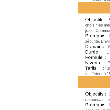
Objectifs :
choisir les me
juste, Commun
Prérequis :
sécurité, Envi
Domaine :
S
Durée :
1
Formule :
I
Niveau :
P
Tarifs :
"B
= inférieur à 
Objectifs :
responsabilité
Prérequis :