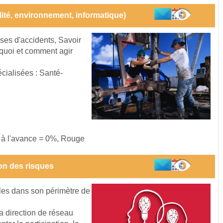
alité, environnement, informatique)
auses d'accidents, Savoir
urquoi et comment agir
cialisées : Santé-
s à l'avance = 0%, Rouge
on des risques
les dans son périmètre de
la direction de réseau