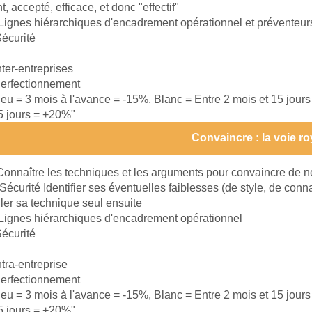
, accepté, efficace, et donc "effectif"
Lignes hiérarchiques d'encadrement opérationnel et préventeur
écurité
nter-entreprises
erfectionnement
leu = 3 mois à l'avance = -15%, Blanc = Entre 2 mois et 15 jour
15 jours = +20%"
Convaincre : la voie ro
Connaître les techniques et les arguments pour convaincre de ne
Sécurité Identifier ses éventuelles faiblesses (de style, de conn
ller sa technique seul ensuite
Lignes hiérarchiques d'encadrement opérationnel
écurité
ntra-entreprise
erfectionnement
leu = 3 mois à l'avance = -15%, Blanc = Entre 2 mois et 15 jour
15 jours = +20%"