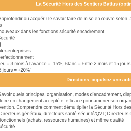
La Sécurité Hors des Sentiers Battus (optim
Approfondir ou acquérir le savoir faire de mise en œuvre selon 
s
nouveaux dans les fonctions sécurité encadrement
écurité
j
nter-entreprises
erfectionnement
leu = 3 mois à l'avance = -15%, Blanc = Entre 2 mois et 15 jour
15 jours = +20%"
Directions, impulsez une autr
Savoir quels principes, organisation, modes d'encadrement, disp
ire un changement accepté et efficace pour amener son organi
vention. Comprendre comment démultiplier la Sécurité Hors des
Directeurs généraux, directeurs santé-sécurité/QVT; Directeurs o
 fonctionnels (achats, ressources humaines) et même qualité
écurité