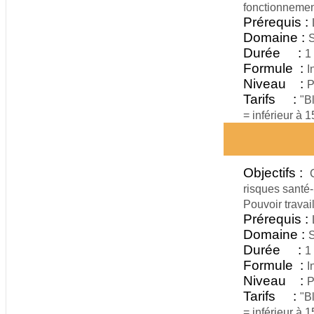
fonctionnement
Prérequis :
Domaine :
S
Durée :
1
Formule :
I
Niveau :
P
Tarifs :
"B
= inférieur à 
Objectifs :
risques santé-
Pouvoir travai
Prérequis :
Domaine :
S
Durée :
1
Formule :
I
Niveau :
P
Tarifs :
"B
= inférieur à 