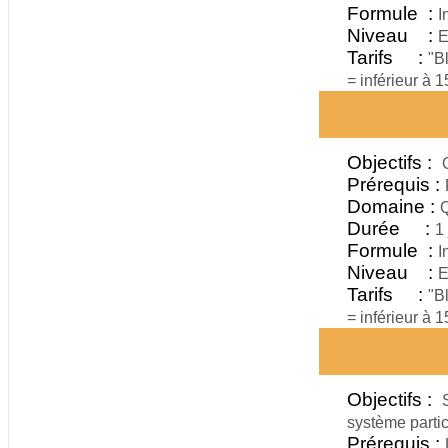
Formule :
I
Niveau :
E
Tarifs :
"B
= inférieur à 
Objectifs :
Prérequis :
Domaine :
Q
Durée :
1 
Formule :
I
Niveau :
E
Tarifs :
"B
= inférieur à 
Objectifs :
système partic
Prérequis :