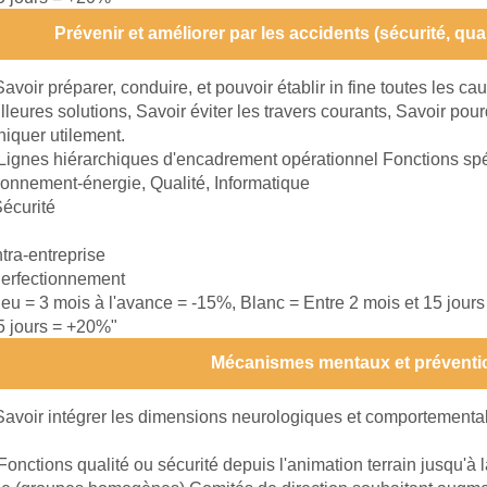
Prévenir et améliorer par les accidents (sécurité, qu
Savoir préparer, conduire, et pouvoir établir in fine toutes les c
illeures solutions, Savoir éviter les travers courants, Savoir po
iquer utilement.
Lignes hiérarchiques d'encadrement opérationnel Fonctions spé
ronnement-énergie, Qualité, Informatique
écurité
ntra-entreprise
erfectionnement
leu = 3 mois à l'avance = -15%, Blanc = Entre 2 mois et 15 jour
15 jours = +20%"
Mécanismes mentaux et préventi
Savoir intégrer les dimensions neurologiques et comportementa
Fonctions qualité ou sécurité depuis l'animation terrain jusqu'à 