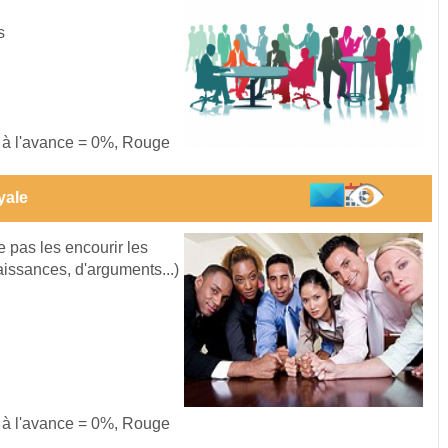
s
s à l'avance = 0%, Rouge
yale
 pas les encourir les
aissances, d'arguments...)
s à l'avance = 0%, Rouge