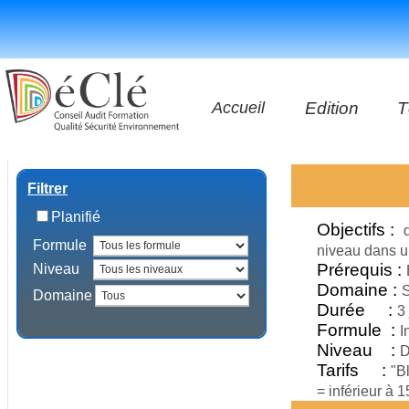
Accueil
Edition
T
Les vidéos
Filtrer
Les applicatio
Planifié
Objectifs :
Formule
Les livres
niveau dans u
Prérequis :
Niveau
Domaine :
S
Domaine
Durée :
3
Formule :
I
Niveau :
D
Tarifs :
"B
= inférieur à 