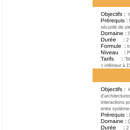
Objectifs :
Prérequis :
sécurité de sit
Domaine :
S
Durée :
2
Formule :
I
Niveau :
P
Tarifs :
"B
= inférieur à 
Objectifs :
d'architectur
interactions p
entre système
Prérequis :
Domaine :
Q
Durée :
2