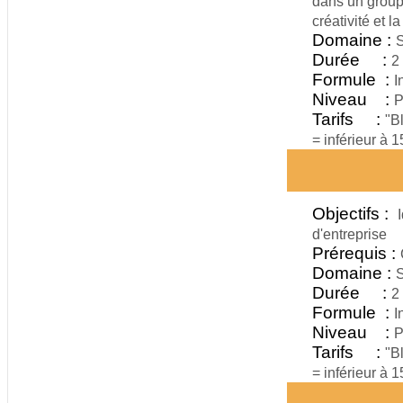
dans un group
créativité et l
Domaine :
S
Durée :
2
Formule :
I
Niveau :
P
Tarifs :
"B
= inférieur à 
Objectifs :
d'entreprise
Prérequis :
Domaine :
S
Durée :
2
Formule :
I
Niveau :
P
Tarifs :
"B
= inférieur à 