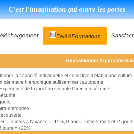
C'est l'imagination qui ouvre les portes
éléchargement
Satisfact
Télé&formations
Référenc
Repositionner l'approche San
Témoign
ns
DéClé Excellence Opérationnel Formation
donner la capacité individuelle et collective d'établir une culture
DéClé Excellence Opérationnel Audit
n périmètre hiérarchique suffisamment autonome
Expérience de la fonction sécurité Direction sécurité
DHP
écurité
 jours
ntra-entreprise
écouverte
leu = 3 mois à l'avance = -15%, Blanc = Entre 2 mois et 15 jour
15 jours = +20%"