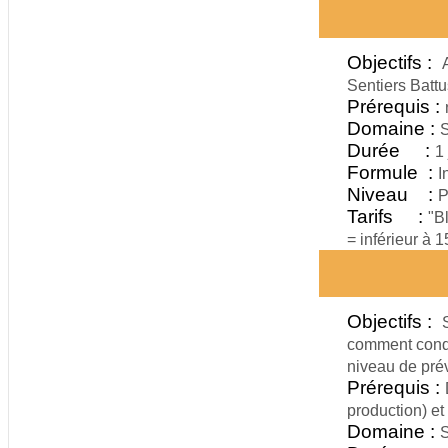
Objectifs :
Sentiers Battu
Prérequis :
Domaine :
S
Durée :
1 
Formule :
I
Niveau :
P
Tarifs :
"B
= inférieur à 
Objectifs :
comment condu
niveau de pré
Prérequis :
production) et
Domaine :
S