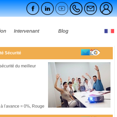
ion
Intervenant
Blog
es
té Sécurité
ages
 sécurité du meilleur
s à l'avance = 0%, Rouge