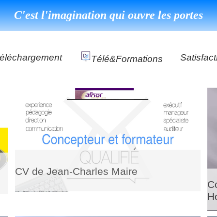
C'est l'imagination qui ouvre les portes
éléchargement
Satisfact
Télé&formations
Référenc
Témoign
ns
DéClé Excellence Opérationnel Formation
DéClé Excellence Opérationnel Audit
DHP
CV de Jean-Charles Maire
Co
H