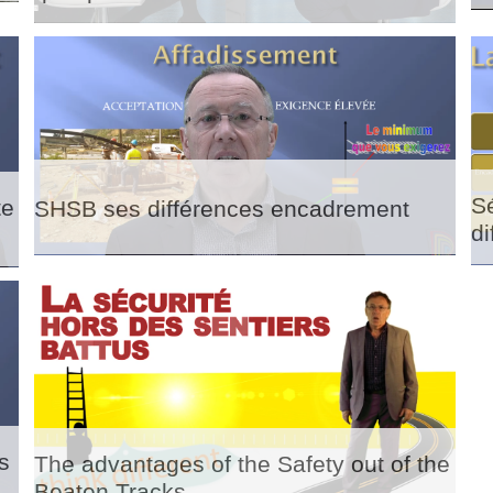
Sé
te
SHSB ses différences encadrement
di
s
The advantages of the Safety out of the
Beaten Tracks