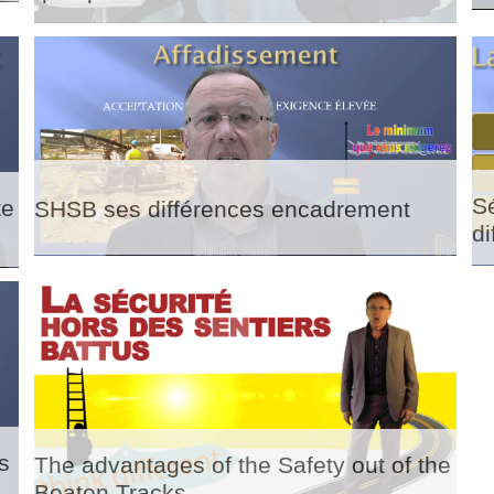
Sé
te
SHSB ses différences encadrement
di
s
The advantages of the Safety out of the
Beaten Tracks