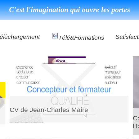
C'est l'imagination qui ouvre les portes
éléchargement
Satisfact
Télé&formations
Référenc
Témoign
ns
DéClé Excellence Opérationnel Formation
DéClé Excellence Opérationnel Audit
DHP
CV de Jean-Charles Maire
Co
H