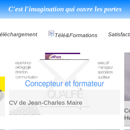
C'est l'imagination qui ouvre les portes
éléchargement
Satisfact
Télé&formations
Référenc
Témoign
ns
DéClé Excellence Opérationnel Formation
DéClé Excellence Opérationnel Audit
DHP
CV de Jean-Charles Maire
Co
H