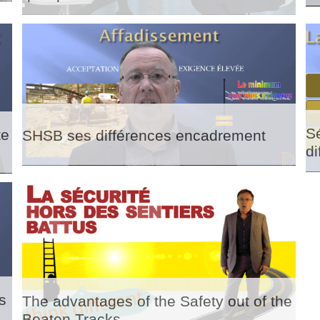
Sé
te
SHSB ses différences encadrement
di
s
The advantages of the Safety out of the
Beaten Tracks