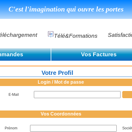
C'est l'imagination qui ouvre les portes
éléchargement
Satisfact
Télé&formations
Référenc
mmandes
Vos Factures
Témoigna
s
Consulter la liste des facture
e de commande
DéClé Excellence Opérationnel Formation
Votre Profil
Consulter la liste des facture
DéClé Excellence Opérationnel Audit
Login / Mot de passe
DHP
E-Mail
Vos Coordonnées
Prénom
Socié