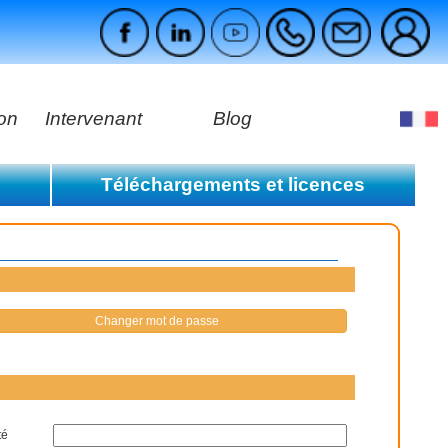
ion
Intervenant
Blog
es
Téléchargements et licences
ges
s à payer
Consulter la liste des licences
s réglées
Espace téléchargement
Changer mot de passe
té