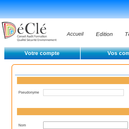
Accueil
Edition
T
Les vidéos
Votre compte
Vos co
Les application
Editer les informations de votre compte
Votre historiqu
Supprimer votre compte
Les livres
Conditions générales d'utilisation
Pseudonyme
Nom