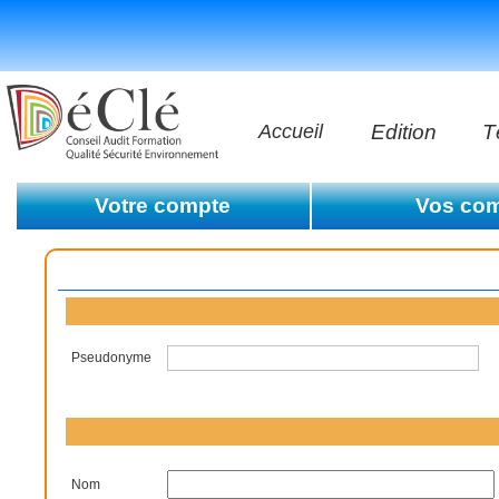
Accueil
Edition
T
Les vidéos
Votre compte
Vos co
Les application
Editer les informations de votre compte
Votre historiqu
Supprimer votre compte
Les livres
Conditions générales d'utilisation
Pseudonyme
Nom