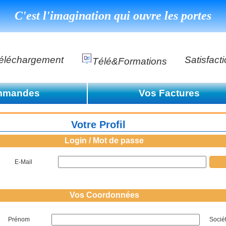
C'est l'imagination qui ouvre les portes
éléchargement
Satisfact
Télé&formations
Référenc
mmandes
Vos Factures
Témoigna
s
Consulter la liste des facture
e de commande
DéClé Excellence Opérationnel Formation
Votre Profil
Consulter la liste des facture
DéClé Excellence Opérationnel Audit
Login / Mot de passe
DHP
E-Mail
Vos Coordonnées
Prénom
Socié