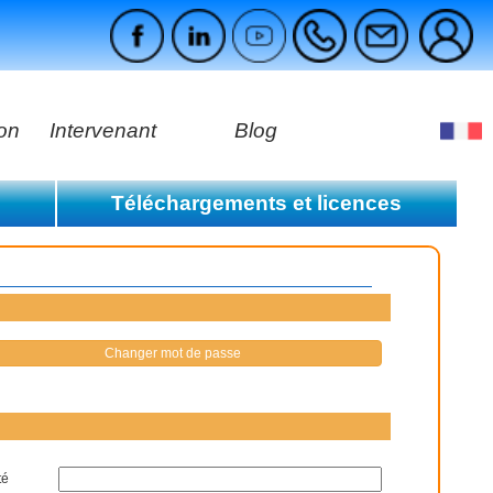
ion
Intervenant
Blog
es
Téléchargements et licences
ges
s à payer
Consulter la liste des licences
s réglées
Espace téléchargement
Changer mot de passe
té