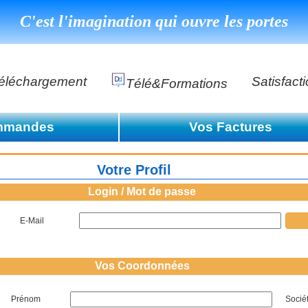
C'est l'imagination qui ouvre les portes
éléchargement
Satisfact
Télé&formations
Référenc
mmandes
Vos Factures
Témoigna
s
Consulter la liste des facture
e de commande
DéClé Excellence Opérationnel Formation
Votre Profil
Consulter la liste des facture
DéClé Excellence Opérationnel Audit
Login / Mot de passe
DHP
E-Mail
Vos Coordonnées
Prénom
Socié