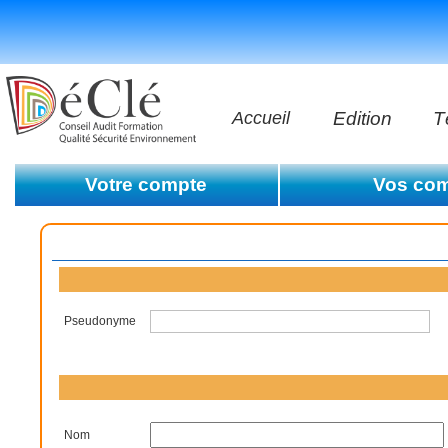
Accueil
Edition
T
Les vidéos
Votre compte
Vos co
Les application
Editer les informations de votre compte
Votre historiqu
Supprimer votre compte
Les livres
Conditions générales d'utilisation
Pseudonyme
Nom