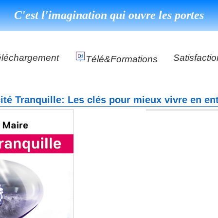
C'est l'imagination qui ouvre les portes
éléchargement
Satisfactio
Télé&formations
Référence
cité Tranquille: Les clés pour mieux vivre en en
Témoigna
s
DéClé Excellence Opérationnel Formation
DéClé Excellence Opérationnel Audit
DHP