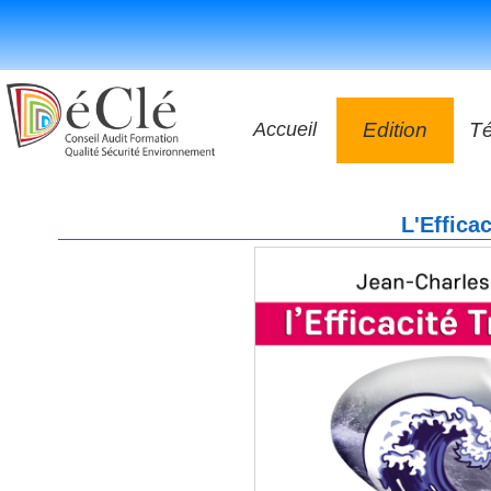
Accueil
Edition
T
Les vidéos
L'Effica
Les application
Les livres