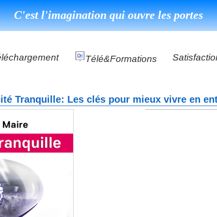
C'est l'imagination qui ouvre les portes
éléchargement
Satisfactio
Télé&formations
Référence
cité Tranquille: Les clés pour mieux vivre en en
Témoigna
s
DéClé Excellence Opérationnel Formation
DéClé Excellence Opérationnel Audit
DHP