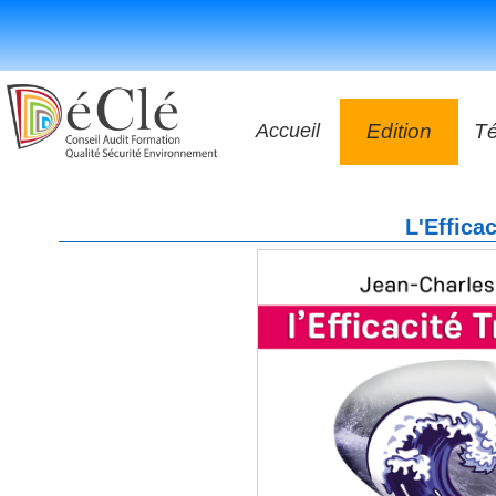
Accueil
Edition
T
Les vidéos
L'Effica
Les application
Les livres