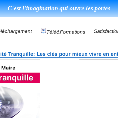
C'est l'imagination qui ouvre les portes
éléchargement
Satisfactio
Télé&formations
Référence
cité Tranquille: Les clés pour mieux vivre en en
Témoigna
s
DéClé Excellence Opérationnel Formation
DéClé Excellence Opérationnel Audit
DHP