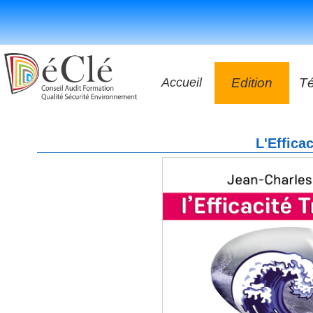
Accueil
Edition
T
Les vidéos
L'Effica
Les application
Les livres