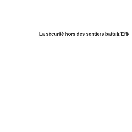
La sécurité hors des sentiers battus
L'Effic