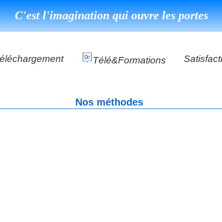
C'est l'imagination qui ouvre les portes
éléchargement
Satisfact
Télé&formations
Référenc
Nos méthodes
Témoign
s
DéClé Excellence Opérationnel Formation
DéClé Excellence Opérationnel Audit
DHP