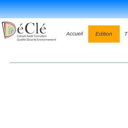
Accueil
Edition
T
Les vidéos
Les application
Les livres