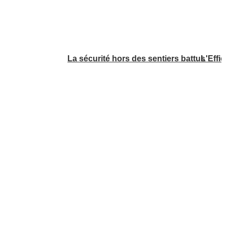
La sécurité hors des sentiers battus
L'Effic