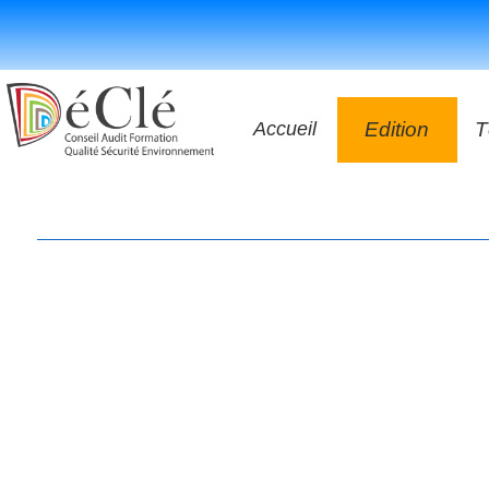
Accueil
Edition
T
Les vidéos
Les application
Les livres