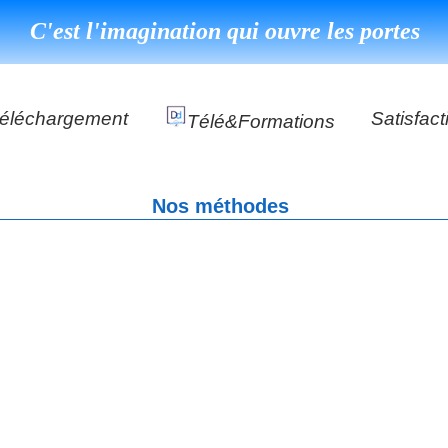
C'est l'imagination qui ouvre les portes
éléchargement
Satisfact
Télé&formations
Référenc
Nos méthodes
Témoign
s
DéClé Excellence Opérationnel Formation
DéClé Excellence Opérationnel Audit
DHP