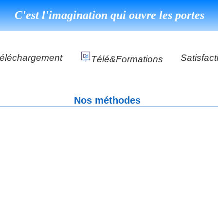
C'est l'imagination qui ouvre les portes
éléchargement
Satisfact
Télé&formations
Référenc
Nos méthodes
Témoign
s
DéClé Excellence Opérationnel Formation
DéClé Excellence Opérationnel Audit
DHP