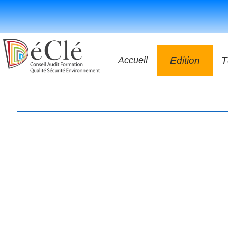
Accueil
Edition
T
Les vidéos
Les application
Les livres