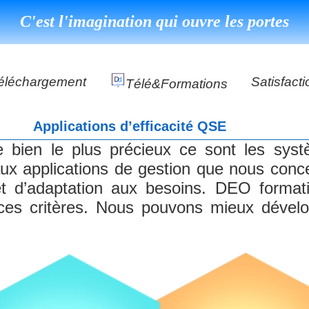
C'est l'imagination qui ouvre les portes
éléchargement
Satisfacti
Télé&formations
Référenc
Applications d’efficacité QSE
Témoigna
e bien le plus précieux ce sont les systè
s
DéClé Excellence Opérationnel Formation
aux applications de gestion que nous conc
DéClé Excellence Opérationnel Audit
esse et d’adaptation aux besoins. DEO fo
es critères. Nous pouvons mieux dévelop
DHP