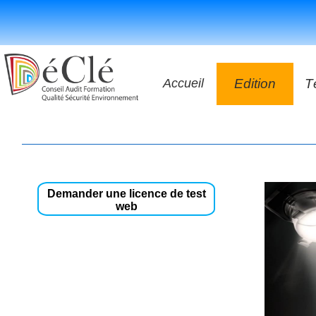
Accueil
Edition
T
Les vidéos
Les application
Les livres
Demander une licence de test
web