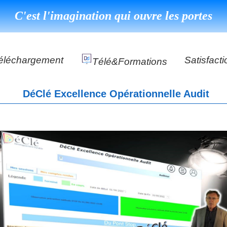
C'est l'imagination qui ouvre les portes
éléchargement
Satisfacti
Télé&formations
Référenc
DéClé Excellence Opérationnelle Audit
Témoigna
s
DéClé Excellence Opérationnel Formation
DéClé Excellence Opérationnel Audit
DHP