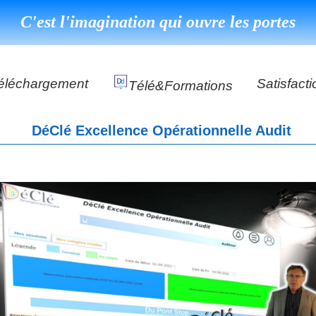
C'est l'imagination qui ouvre les portes
éléchargement
Satisfacti
Télé&formations
Référenc
DéClé Excellence Opérationnelle Audit
Témoigna
s
DéClé Excellence Opérationnel Formation
DéClé Excellence Opérationnel Audit
DHP