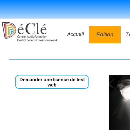
Accueil
Edition
T
Les vidéos
Les application
Les livres
Demander une licence de test
web