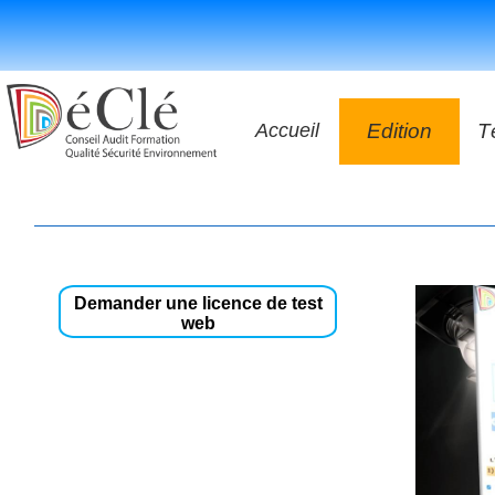
Accueil
Edition
T
Les vidéos
Les application
Les livres
Demander une licence de test
web