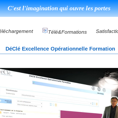
C'est l'imagination qui ouvre les portes
éléchargement
Satisfacti
Télé&formations
Référenc
DéClé Excellence Opérationnelle Formation
Témoigna
s
DéClé Excellence Opérationnel Formation
DéClé Excellence Opérationnel Audit
DHP