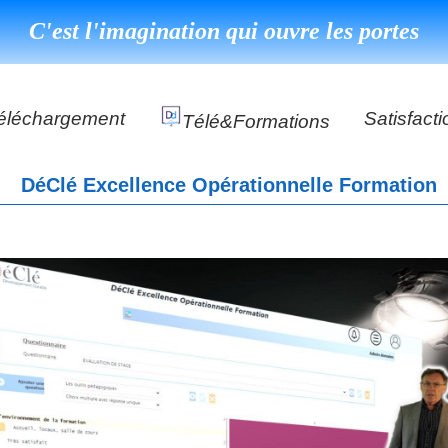
C'est l'imagination qui ouvre les portes
éléchargement
Satisfacti
Télé&formations
Référenc
DéClé Excellence Opérationnelle Formation
Témoigna
s
DéClé Excellence Opérationnel Formation
DéClé Excellence Opérationnel Audit
DHP