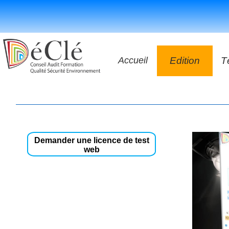
Accueil
Edition
T
Les vidéos
Les application
Les livres
Demander une licence de test
web