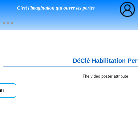
C'est l'imagination qui ouvre les portes
DéClé Habilitation Pe
The video poster attribute
er