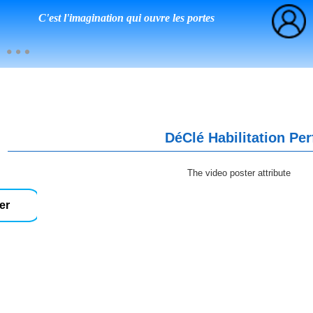
C'est l'imagination qui ouvre les portes
DéClé Habilitation Pe
The video poster attribute
er