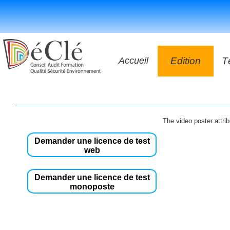
Accueil
Edition
T
Les vidéos
Les application
The video poster attri
Les livres
Demander une licence de test
web
Demander une licence de test
monoposte