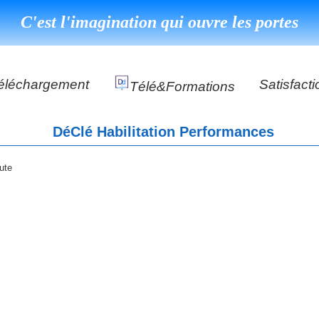
C'est l'imagination qui ouvre les portes
éléchargement
Satisfacti
Télé&formations
Référenc
DéClé Habilitation Performances
Témoigna
s
DéClé Excellence Opérationnel Formation
bute
DéClé Excellence Opérationnel Audit
DHP