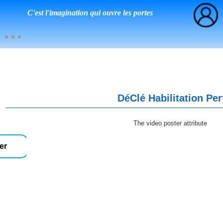
C'est l'imagination qui ouvre les portes
DéClé Habilitation Pe
The video poster attribute
er