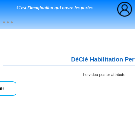
C'est l'imagination qui ouvre les portes
DéClé Habilitation Pe
The video poster attribute
er