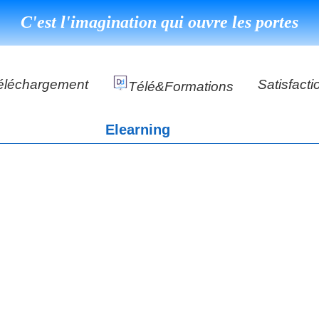
C'est l'imagination qui ouvre les portes
éléchargement
Satisfacti
Télé&formations
Référence
Elearning
Témoigna
s
DéClé Excellence Opérationnel Formation
DéClé Excellence Opérationnel Audit
DHP