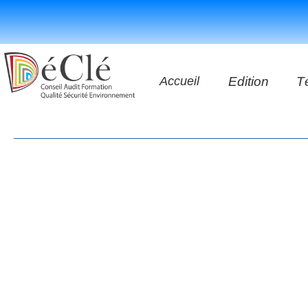
Accueil
Edition
T
Les vidéos
Les application
Les livres