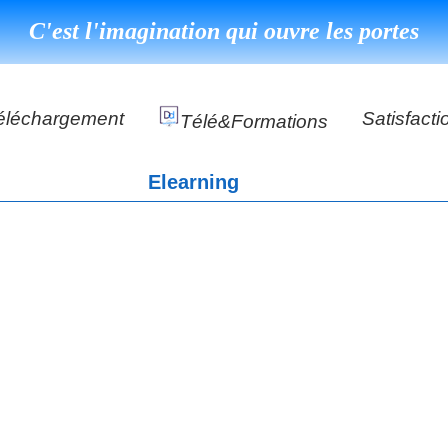
C'est l'imagination qui ouvre les portes
éléchargement
Satisfacti
Télé&formations
Référence
Elearning
Témoigna
s
DéClé Excellence Opérationnel Formation
DéClé Excellence Opérationnel Audit
DHP