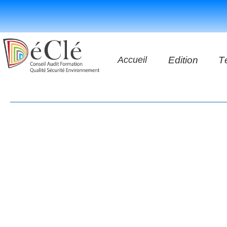
Accueil
Edition
T
Les vidéos
Les application
Les livres