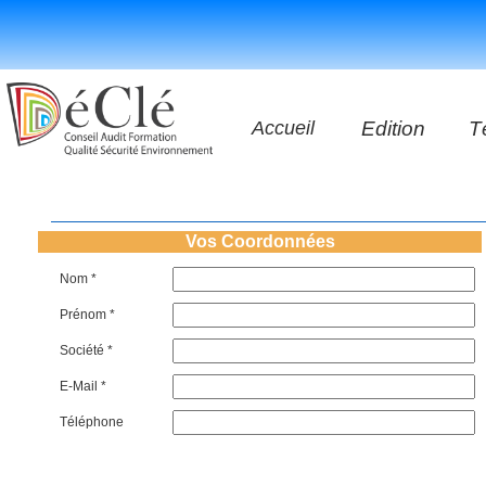
Accueil
Edition
T
Les vidéos
Les application
Vos Coordonnées
Nom *
Les livres
Prénom *
Société *
E-Mail *
Téléphone