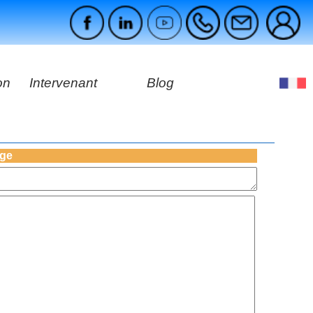
on
Intervenant
Blog
es
ges
age