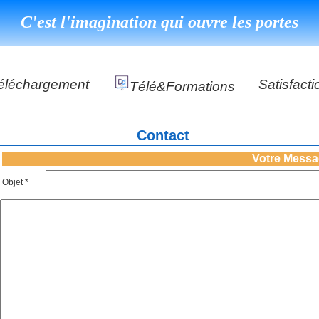
C'est l'imagination qui ouvre les portes
éléchargement
Satisfacti
Télé&formations
Référenc
Contact
Témoigna
s
Votre Mess
DéClé Excellence Opérationnel Formation
Objet *
DéClé Excellence Opérationnel Audit
DHP