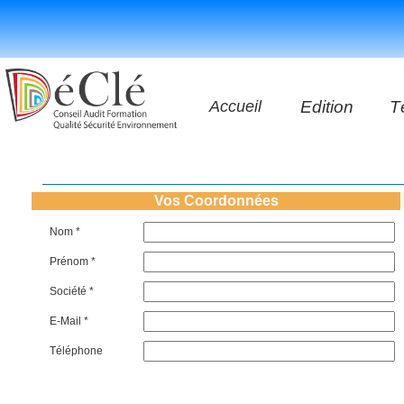
Accueil
Edition
T
Les vidéos
Les application
Vos Coordonnées
Nom *
Les livres
Prénom *
Société *
E-Mail *
Téléphone