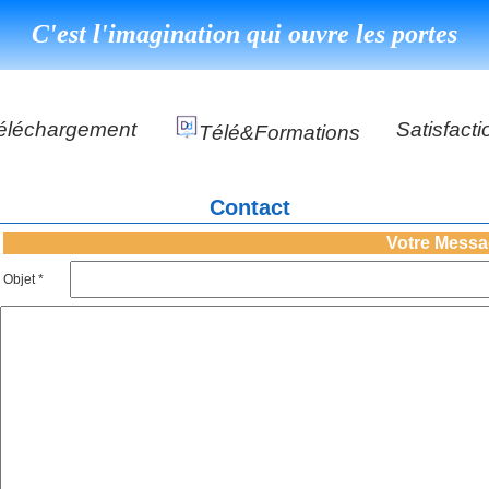
C'est l'imagination qui ouvre les portes
éléchargement
Satisfacti
Télé&formations
Référenc
Contact
Témoigna
s
Votre Mess
DéClé Excellence Opérationnel Formation
Objet *
DéClé Excellence Opérationnel Audit
DHP