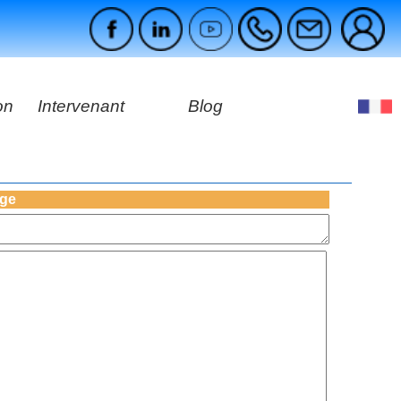
on
Intervenant
Blog
es
ges
age