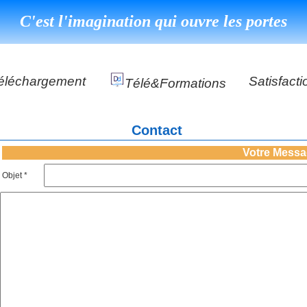
C'est l'imagination qui ouvre les portes
éléchargement
Satisfacti
Télé&formations
Référenc
Contact
Témoigna
s
Votre Mess
DéClé Excellence Opérationnel Formation
Objet *
DéClé Excellence Opérationnel Audit
DHP