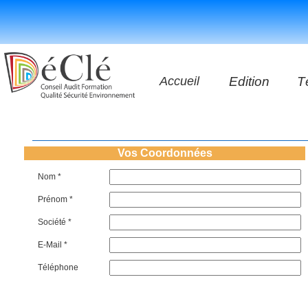
Accueil
Edition
T
Les vidéos
Les application
Vos Coordonnées
Nom *
Les livres
Prénom *
Société *
E-Mail *
Téléphone