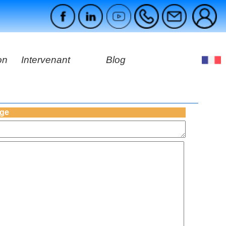
on
Intervenant
Blog
es
ges
age