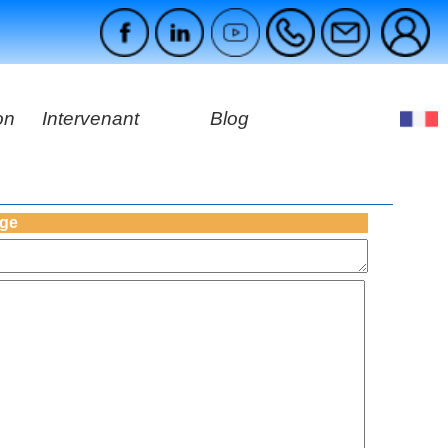
on
Intervenant
Blog
es
ges
age