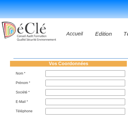
Accueil
Edition
T
Les vidéos
Les application
Vos Coordonnées
Nom *
Les livres
Prénom *
Société *
E-Mail *
Téléphone