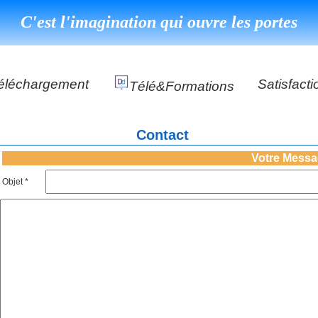
C'est l'imagination qui ouvre les portes
éléchargement
Satisfacti
Télé&formations
Référenc
Contact
Témoigna
s
Votre Mess
DéClé Excellence Opérationnel Formation
Objet *
DéClé Excellence Opérationnel Audit
DHP