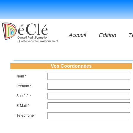
Accueil
Edition
T
Les vidéos
Les application
Vos Coordonnées
Nom *
Les livres
Prénom *
Société *
E-Mail *
Téléphone