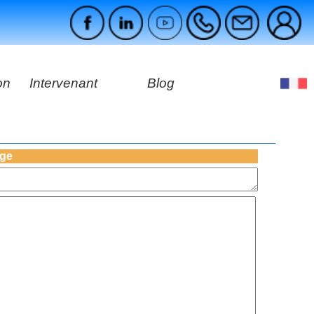
on
Intervenant
Blog
es
ges
age