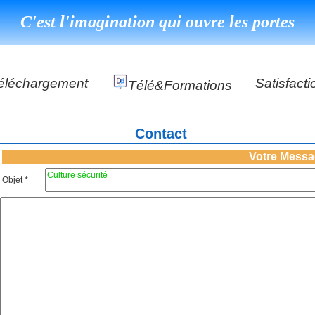
C'est l'imagination qui ouvre les portes
éléchargement
Satisfacti
Télé&formations
Référenc
Contact
Témoigna
s
Votre Mess
DéClé Excellence Opérationnel Formation
Objet *
DéClé Excellence Opérationnel Audit
DHP